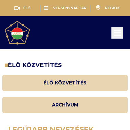
ÉLŐ
VERSENYNAPTÁR
RÉGIÓK
Open 
ÉLŐ KÖZVETÍTÉS
ÉLŐ KÖZVETÍTÉS
ARCHÍVUM
LEGÚJABB NEVEZÉSEK