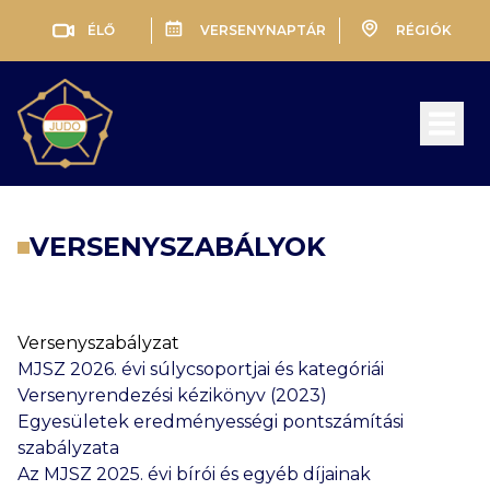
ÉLŐ
VERSENYNAPTÁR
RÉGIÓK
Open 
VERSENYSZABÁLYOK
Versenyszabályzat
MJSZ 2026. évi súlycsoportjai és kategóriái
Versenyrendezési kézikönyv (2023)
Egyesületek eredményességi pontszámítási
szabályzata
Az MJSZ 2025. évi bírói és egyéb díjainak