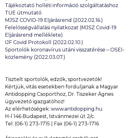
Tájékoztató holléti információ szolgáltatáshoz
TUE útmutató
MJSZ COVID-19 Eljárásrend (2022.02.16.)
Felelősségvállalási nyilatkozat (MJSZ Covid-19
Eljárásrend melléklete)
IJF Covid Protokoll (2022.02.10.)
Sportolók koronavírus utáni visszatérése – OSEI-
közlemény (2022.03.07.)
Tisztelt sportolók, edzők, sportvezetők!
Kértjük, vitás esetekben forduljanak a Magyar
Antidopping Csoporthoz, Dr. Tiszeker Ágnes
ügyvezető igazgatóhoz!
Az elérhetőségek:
www.antidopping.hu
H-l 146 Budapest, Istvánmezei út 2/c.
Tel: (06-1) 273-1715 | Fax (06-1) 273-1716