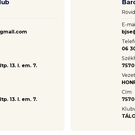
lub
Bar
Rövid
E-mai
gmail.com
bjse
Telef
06 3
Székh
p. 13. I. em. 7.
7570 
Vezet
HONF
Cím:
p. 13. I. em. 7.
7570 
Klub
TÁLO