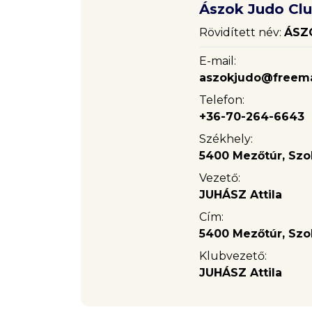
Ászok Judo Cl
Rövidített név:
ÁSZ
E-mail:
aszokjudo@freema
Telefon:
+36-70-264-6643
Székhely:
5400 Mezőtúr, Szol
Vezető:
JUHÁSZ Attila
Cím:
5400 Mezőtúr, Szol
Klubvezető:
JUHÁSZ Attila