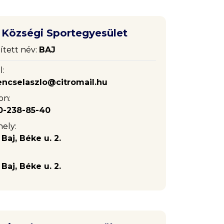
i Községi Sportegyesület
ített név:
BAJ
l:
encselaszlo@citromail.hu
on:
0-238-85-40
ely:
Baj, Béke u. 2.
Baj, Béke u. 2.