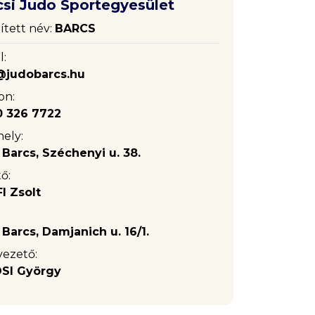
csi Judo Sportegyesület
ített név:
BARCS
l:
@judobarcs.hu
on:
0 326 7722
ely:
Barcs, Széchenyi u. 38.
ő:
I Zsolt
Barcs, Damjanich u. 16/1.
vezető:
SI György