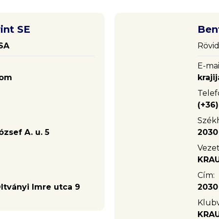
int SE
Ben
SA
Rövid
E-mai
com
kraj
Telef
(+36
Székh
zsef A. u. 5
2030 
Vezet
KRAU
Cím:
ltványi Imre utca 9
2030 
Klub
KRAU