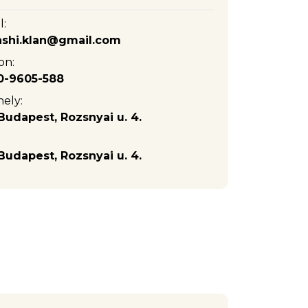
l:
shi.klan@gmail.com
on:
0-9605-588
ely:
Budapest, Rozsnyai u. 4.
Budapest, Rozsnyai u. 4.