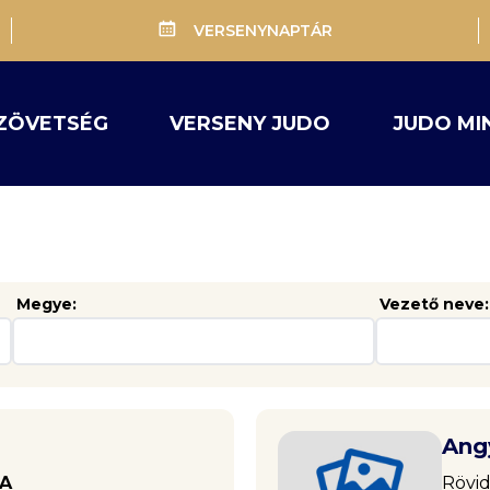
VERSENYNAPTÁR
ZÖVETSÉG
VERSENY JUDO
JUDO MI
Megye:
Vezető neve:
Ang
SA
Rövid