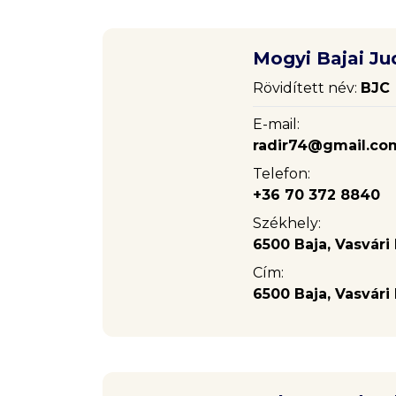
Mogyi Bajai Ju
Rövidített név:
BJC
E-mail:
radir74@gmail.co
Telefon:
+36 70 372 8840
Székhely:
6500 Baja, Vasvári P
Cím:
6500 Baja, Vasvári P