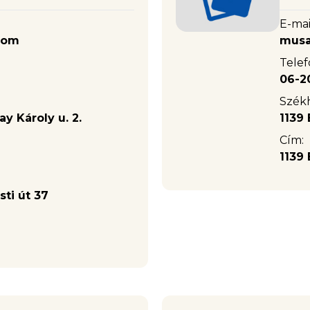
E-mai
com
musa
Telef
06-2
Székh
ay Károly u. 2.
1139 
Cím:
1139 
sti út 37