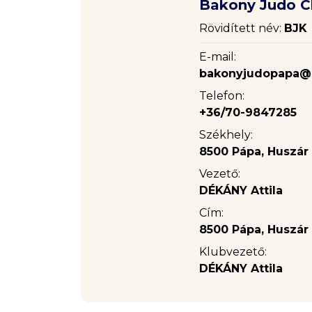
Bakony Judo C
Rövidített név:
BJK
E-mail:
bakonyjudopapa@
Telefon:
+36/70-9847285
Székhely:
8500 Pápa, Huszár lt
Vezető:
DÉKÁNY Attila
Cím:
8500 Pápa, Huszár lt
Klubvezető:
DÉKÁNY Attila