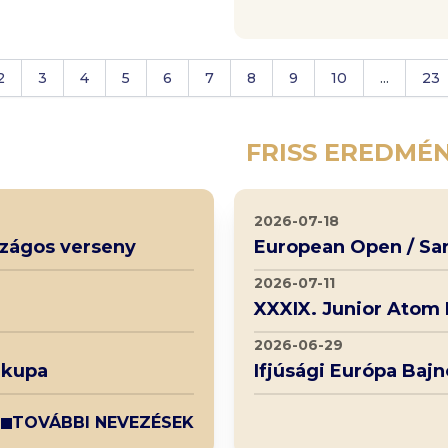
2
3
4
5
6
7
8
9
10
...
23
FRISS EREDMÉ
2026-07-18
rszágos verseny
European Open / Sa
2026-07-11
XXXIX. Junior Atom
2026-06-29
 kupa
Ifjúsági Európa Baj
TOVÁBBI NEVEZÉSEK