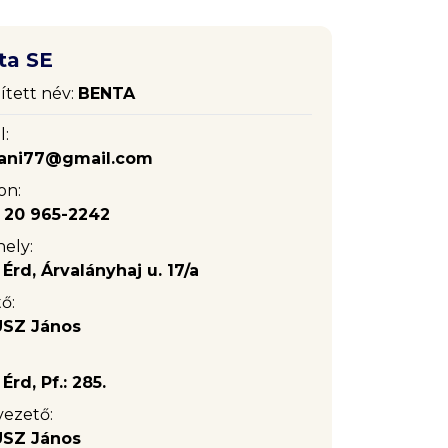
ta SE
ített név:
BENTA
l:
ijani77@gmail.com
on:
) 20 965-2242
ely:
Érd, Árvalányhaj u. 17/a
ő:
SZ János
Érd, Pf.: 285.
vezető:
SZ János