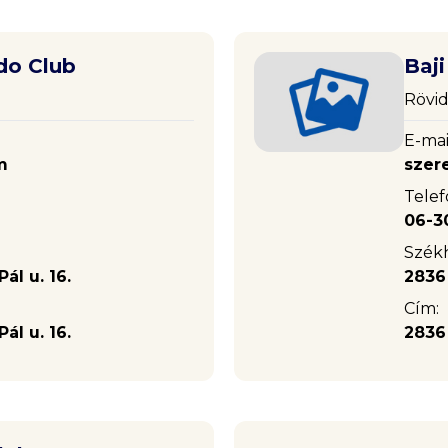
do Club
Baj
Rövid
E-mai
m
szer
Telef
06-3
Székh
ál u. 16.
2836 
Cím:
ál u. 16.
2836 