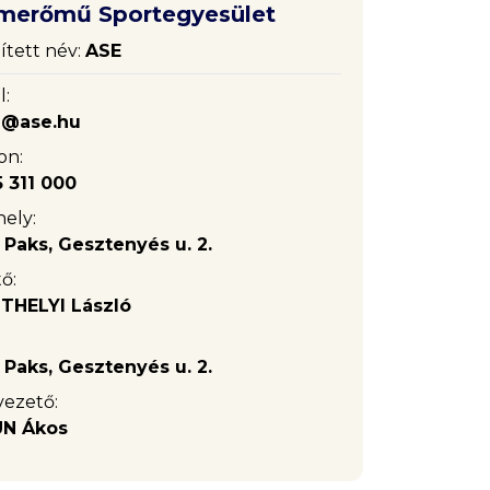
merőmű Sportegyesület
ített név:
ASE
l:
a@ase.hu
on:
 311 000
ely:
 Paks, Gesztenyés u. 2.
ő:
THELYI László
 Paks, Gesztenyés u. 2.
vezető:
N Ákos