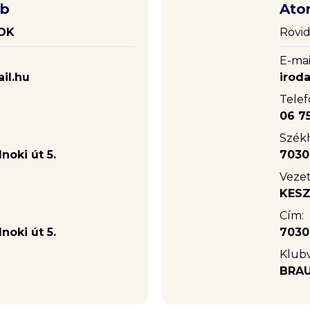
ub
Ato
OK
Rövid
E-mai
il.hu
irod
Telef
06 75
Székh
noki út 5.
7030
Vezet
KESZ
Cím:
noki út 5.
7030
Klub
BRAU