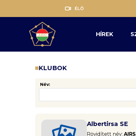
ÉLŐ
HÍREK
S
KLUBOK
Név:
Albertirsa SE
Rövidített név:
AIR