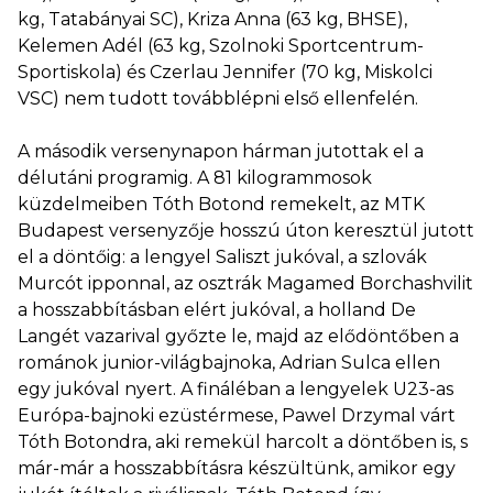
kg, Tatabányai SC), Kriza Anna (63 kg, BHSE),
Kelemen Adél (63 kg, Szolnoki Sportcentrum-
Sportiskola) és Czerlau Jennifer (70 kg, Miskolci
VSC) nem tudott továbblépni első ellenfelén.
A második versenynapon hárman jutottak el a
délutáni programig. A 81 kilogrammosok
küzdelmeiben Tóth Botond remekelt, az MTK
Budapest versenyzője hosszú úton keresztül jutott
el a döntőig: a lengyel Saliszt jukóval, a szlovák
Murcót ipponnal, az osztrák Magamed Borchashvilit
a hosszabbításban elért jukóval, a holland De
Langét vazarival győzte le, majd az elődöntőben a
románok junior-világbajnoka, Adrian Sulca ellen
egy jukóval nyert. A fináléban a lengyelek U23-as
Európa-bajnoki ezüstérmese, Pawel Drzymal várt
Tóth Botondra, aki remekül harcolt a döntőben is, s
már-már a hosszabbításra készültünk, amikor egy