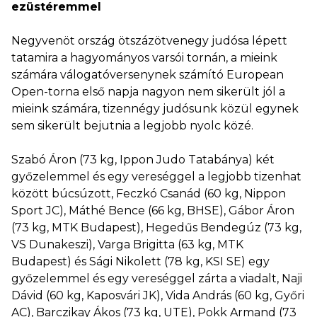
ezüstéremmel
Negyvenöt ország ötszázötvenegy judósa lépett
tatamira a hagyományos varsói tornán, a mieink
számára válogatóversenynek számító European
Open-torna első napja nagyon nem sikerült jól a
mieink számára, tizennégy judósunk közül egynek
sem sikerült bejutnia a legjobb nyolc közé.
Szabó Áron (73 kg, Ippon Judo Tatabánya) két
győzelemmel és egy vereséggel a legjobb tizenhat
között búcsúzott, Feczkó Csanád (60 kg, Nippon
Sport JC), Máthé Bence (66 kg, BHSE), Gábor Áron
(73 kg, MTK Budapest), Hegedűs Bendegúz (73 kg,
VS Dunakeszi), Varga Brigitta (63 kg, MTK
Budapest) és Sági Nikolett (78 kg, KSI SE) egy
győzelemmel és egy vereséggel zárta a viadalt, Naji
Dávid (60 kg, Kaposvári JK), Vida András (60 kg, Győri
AC), Barczikay Ákos (73 kg, UTE), Pokk Armand (73