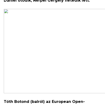
Dániel ötödik, Nerpel Gergely hetedik lett.
Tóth Botond (balról) az European Open-