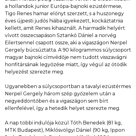
a hollandok junior Európa-bajnoki ezüstérmese,
Tigo Renes hamar előnyt szerzett, s a huszonegy
éves újpesti judós hiába igyekezett, kockáztatnia
kellett, amit Renes kihasznált. A harmadik helyért
vívott összecsapáson Sztankó Dániel a norvég
Eilertsennel csapott össze, aki a vigaszágon Nerpel
Gergely búcsúztatta. A 90 kilogrammos súlycsoport
magyar bajnoki címvédője nem tudott visszavágni
honfitársának legyőzése miatt, így végül az ötödik
helyezést szerezte meg.
Ugyanebben a súlycsoportban a tavalyi ezüstérmes
Nerpel Gergely három szép győzelem után a
negyeddöntőben és a vigaszágon sem bírt
ellenfelével, így a hetedik helyet szerezte meg.
A nap többi indulója közül Tóth Benedek (81 kg,
MTK Budapest), Miklósvölgyi Dániel (90 kg, Ippon