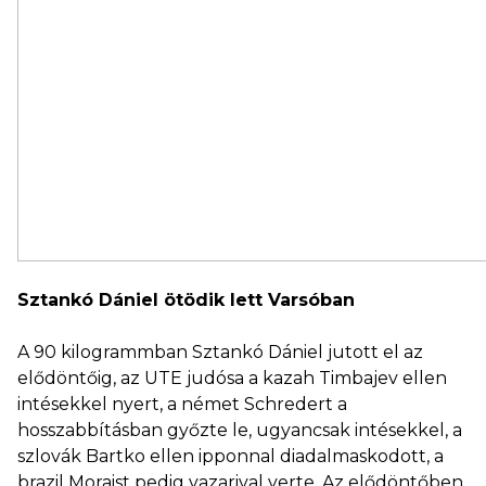
Sztankó Dániel ötödik lett Varsóban
A 90 kilogrammban Sztankó Dániel jutott el az
elődöntőig, az UTE judósa a kazah Timbajev ellen
intésekkel nyert, a német Schredert a
hosszabbításban győzte le, ugyancsak intésekkel, a
szlovák Bartko ellen ipponnal diadalmaskodott, a
brazil Moraist pedig vazarival verte. Az elődöntőben