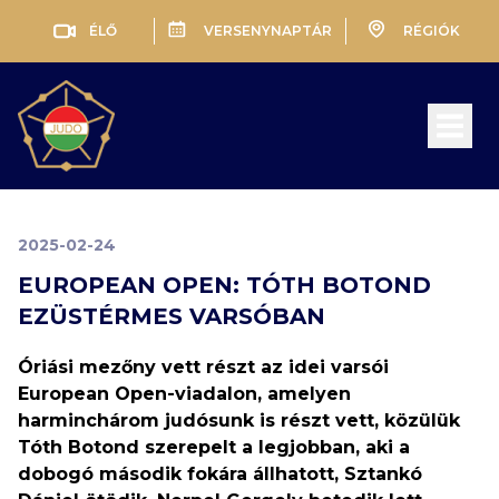
ÉLŐ
VERSENYNAPTÁR
RÉGIÓK
Open 
2025-02-24
EUROPEAN OPEN: TÓTH BOTOND
EZÜSTÉRMES VARSÓBAN
Óriási mezőny vett részt az idei varsói
European Open-viadalon, amelyen
harminchárom judósunk is részt vett, közülük
Tóth Botond szerepelt a legjobban, aki a
dobogó második fokára állhatott, Sztankó