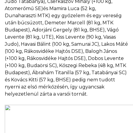
Judo Tatabánya), Cserkaszov Mihály (+100 kg,
Atomerőmű SE)és Mamira Luca (52 kg,
Dunaharaszti MTK) egy győzelem és egy vereség
után búcsúzott, Demeter Marcell (81 kg, MTK
Budapest), Adorjáni Gergely (81 kg, BHSE), Vágó
Levente (81 kg, UTE), Kiss Levente (90 kg, Vasas
Judo), Havasi Bálint (100 kg, Samurai JC), Lakos Máté
(100 kg, Rákosvidéke Hajtós DSE), Balogh János
(+100 kg, Rákosvidéke Hajtós DSE), Dobos Levente
(+100 kg, Budaörsi SC), Kőszegi Rebeka (48 kg, MTK
Budapest), Ábrahám Titanilla (57 kg, Tatabányai SC)
és Kovács Kitti (57 kg, BHSE) pedig nem tudott
nyerni az első mérkőzésén, így ugyancsak
helyezetlenül zárta a varsói tornát.