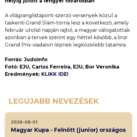
helyig jutott a lengyel fővárosban
A világranglistapont-szerző versenyek közül a
taskenti Grand Slam-torna lesz a következő, amely
február utolsó napján rajtol, a magyar válogatottak
azonban a tervek szerint egy héttel később, a linzi
Grand Prix-viadalon lépnek legközelebb tatamira.
Forrás: Judoinfo
Fotó: EJU, Carlos Ferreira, EJU, Bor Veronika
Eredmények:
KLIKK IDE!
LEGÚJABB NEVEZÉSEK
2026-08-01
Magyar Kupa - Felnőtt (junior) országos