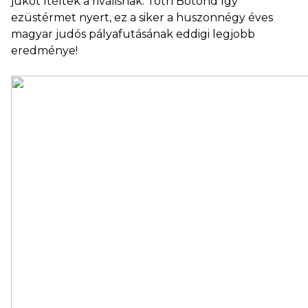
jukót ítéltek a riválisnak. Tóth Botond így
ezüstérmet nyert, ez a siker a huszonnégy éves
magyar judós pályafutásának eddigi legjobb
eredménye!