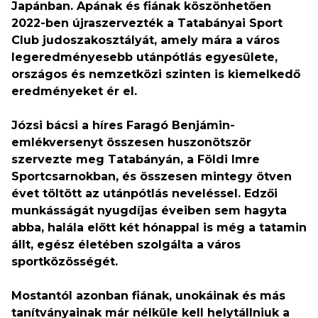
Japánban. Apának és fiának köszönhetően
2022-ben újraszervezték a Tatabányai Sport
Club judoszakosztályát, amely mára a város
legeredményesebb utánpótlás egyesülete,
országos és nemzetközi szinten is kiemelkedő
eredményeket ér el.
Józsi bácsi a híres Faragó Benjámin-
emlékversenyt összesen huszonötször
szervezte meg Tatabányán, a Földi Imre
Sportcsarnokban, és összesen mintegy ötven
évet töltött az utánpótlás neveléssel. Edzői
munkásságát nyugdíjas éveiben sem hagyta
abba, halála előtt két hónappal is még a tatamin
állt, egész életében szolgálta a város
sportközösségét.
Mostantól azonban fiának, unokáinak és más
tanítványainak már nélküle kell helytállniuk a