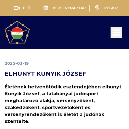
ÉLŐ
VERSENYNAPTÁR
RÉGIÓK
Open 
2025-03-19
ELHUNYT KUNYIK JÓZSEF
Életének hetvenötödik esztendejében elhunyt
Kunyik József, a tatabányai judosport
meghatározó alakja, versenyzőként,
szakedzőként, sportvezetőként és
versenyrendezőként is életét a judónak
szentelte.