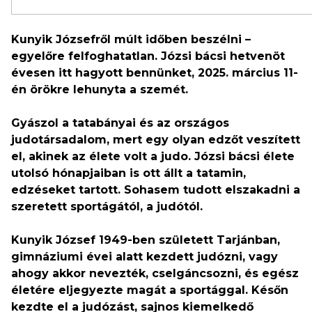
Kunyik Józsefről múlt időben beszélni –
egyelőre felfoghatatlan. Józsi bácsi hetvenöt
évesen itt hagyott bennünket, 2025. március 11-
én örökre lehunyta a szemét.
Gyászol a tatabányai és az országos
judotársadalom, mert egy olyan edzőt veszített
el, akinek az élete volt a judo. Józsi bácsi élete
utolsó hónapjaiban is ott állt a tatamin,
edzéseket tartott. Sohasem tudott elszakadni a
szeretett sportágától, a judótól.
Kunyik József 1949-ben született Tarjánban,
gimnáziumi évei alatt kezdett judózni, vagy
ahogy akkor nevezték, cselgáncsozni, és egész
életére eljegyezte magát a sportággal. Későn
kezdte el a judózást, sajnos kiemelkedő