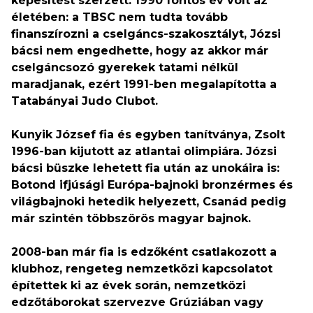
képesítést szerzett. 1990 fontos év volt az
életében: a TBSC nem tudta tovább
finanszírozni a cselgáncs-szakosztályt, Józsi
bácsi nem engedhette, hogy az akkor már
cselgáncsozó gyerekek tatami nélkül
maradjanak, ezért 1991-ben megalapította a
Tatabányai Judo Clubot.
Kunyik József fia és egyben tanítványa, Zsolt
1996-ban kijutott az atlantai olimpiára. Józsi
bácsi büszke lehetett fia után az unokáira is:
Botond ifjúsági Európa-bajnoki bronzérmes és
világbajnoki hetedik helyezett, Csanád pedig
már szintén többszörös magyar bajnok.
2008-ban már fia is edzőként csatlakozott a
klubhoz, rengeteg nemzetközi kapcsolatot
építettek ki az évek során, nemzetközi
edzőtáborokat szervezve Grúziában vagy