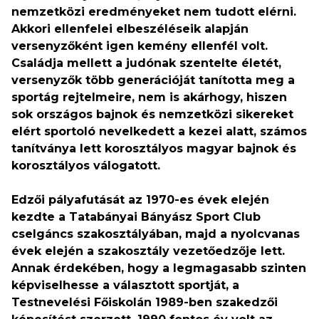
nemzetközi eredményeket nem tudott elérni.
Akkori ellenfelei elbeszéléseik alapján
versenyzőként igen kemény ellenfél volt.
Családja mellett a judónak szentelte életét,
versenyzők több generációját tanította meg a
sportág rejtelmeire, nem is akárhogy, hiszen
sok országos bajnok és nemzetközi sikereket
elért sportoló nevelkedett a kezei alatt, számos
tanítványa lett korosztályos magyar bajnok és
korosztályos válogatott.
Edzői pályafutását az 1970-es évek elején
kezdte a Tatabányai Bányász Sport Club
cselgáncs szakosztályában, majd a nyolcvanas
évek elején a szakosztály vezetőedzője lett.
Annak érdekében, hogy a legmagasabb szinten
képviselhesse a választott sportját, a
Testnevelési Főiskolán 1989-ben szakedzői